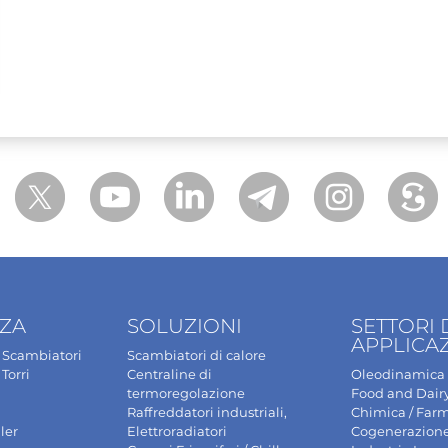
NZA
SOLUZIONI
SETTORI 
APPLICA
Scambiatori
Scambiatori di calore
Torri
Centraline di
Oleodinamica
termoregolazione
Food and Dair
Raffreddatori industriali,
Chimica / Far
ler
Elettroradiatori
Cogenerazion