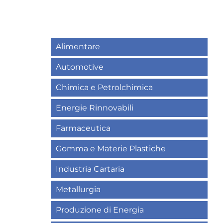
Alimentare
Automotive
Chimica e Petrolchimica
Energie Rinnovabili
Farmaceutica
Gomma e Materie Plastiche
Industria Cartaria
Metallurgia
Produzione di Energia