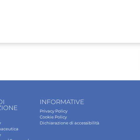
DI
INFORMATIVE
ZIONE
Privacy Policy
Cookie Policy
y
Dichiarazione di accessibilità
maceutica
e