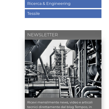
Ricerca & Engineering
Tessile
NEWSLETTER
Ricevi mensilmente news, video e articoli
tecnici direttamente dal blog Tempco, in