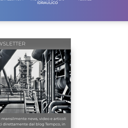
IDRAULICO
WSLETTER
i mensilmente news, video e articoli
ci direttamente dal blog Tempco, in