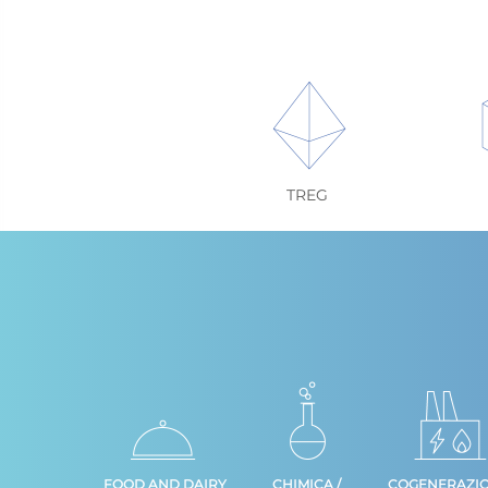
TREG
FOOD AND DAIRY
CHIMICA /
COGENERAZI