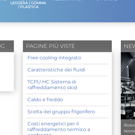
LEGGERA / GOMMA
/ PLASTICA
OG
PAGINE PIÙ VISTE
NE
Free cooling integrato
Caratteristiche dei fluidi
TCPU HC Sistema di
raffreddamento skid
Caldo e freddo
Scelta del gruppo frigorifero
Costi energetici per il
Ricev
raffreddamento termico a
tecni