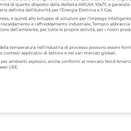
à di quanto disposto dalla delibera ARG/elt 104/11, a garanzia 
ia definita dall’Autorità per l’Energia Elettrica e il Gas.
s, e quindi allo sviluppo di soluzioni per l’impiego intelligente
di riscaldamento e raffreddamento industriale, Tempco abbraccia 
one dell’ambiente, per tutte le proprie attività, per i nostri prodott
ella temperatura nell’industria di processo possono essere fornit
si contesti applicativi di settore e nei vari mercati globali.
ex per ambienti esplosivi, anche conformi al mercato Nord Americ
aesi UEE.