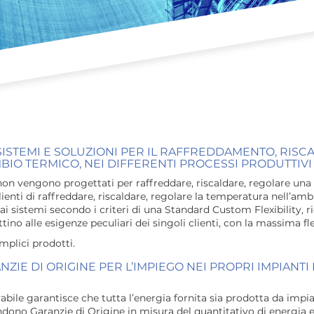
SISTEMI E SOLUZIONI PER IL RAFFREDDAMENTO, RIS
O TERMICO, NEI DIFFERENTI PROCESSI PRODUTTIVI 
non vengono progettati per raffreddare, riscaldare, regolare u
lienti di raffreddare, riscaldare, regolare la temperatura nell’am
i sistemi secondo i criteri di una Standard Custom Flexibility, ri
tino alle esigenze peculiari dei singoli clienti, con la massima fles
plici prodotti.
ZIE DI ORIGINE PER L’IMPIEGO NEI PROPRI IMPIANTI
bile garantisce che tutta l’energia fornita sia prodotta da impia
ondono Garanzie di Origine in misura del quantitativo di energia