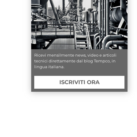
Ricevi mensilmente news, video e articoli
tecnici direttamente dal blog Tempco, in
lingua italiana.
ISCRIVITI ORA