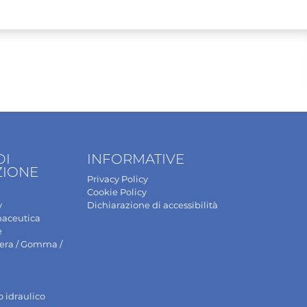
DI
INFORMATIVE
ZIONE
Privacy Policy
Cookie Policy
y
Dichiarazione di accessibilità
maceutica
e
gera / Gomma /
o idraulico