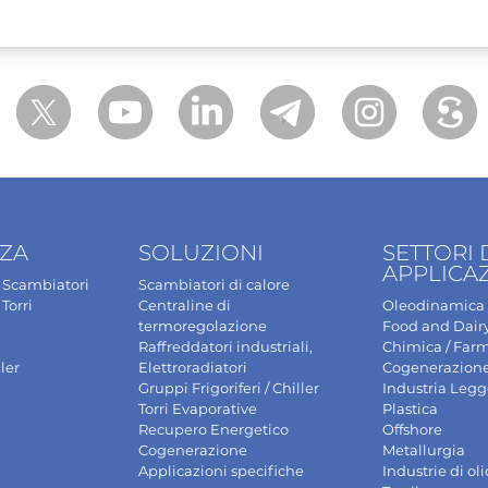
NZA
SOLUZIONI
SETTORI 
APPLICA
Scambiatori
Scambiatori di calore
Torri
Centraline di
Oleodinamica
termoregolazione
Food and Dair
Raffreddatori industriali,
Chimica / Far
ler
Elettroradiatori
Cogenerazion
Gruppi Frigoriferi / Chiller
Industria Leg
Torri Evaporative
Plastica
Recupero Energetico
Offshore
Cogenerazione
Metallurgia
Applicazioni specifiche
Industrie di oli