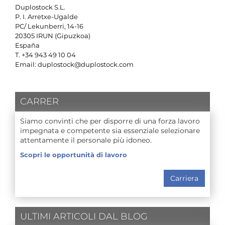
Duplostock S.L.
P. I. Arretxe-Ugalde
PC/ Lekunberri, 14-16
20305 IRUN (Gipuzkoa)
España
T. +34 943 49 10 04
Email: duplostock@duplostock.com
CARRER
Siamo convinti che per disporre di una forza lavoro
impegnata e competente sia essenziale selezionare
attentamente il personale più idoneo.
Scopri le opportunità di lavoro
Carriera
ULTIMI ARTICOLI DAL BLOG