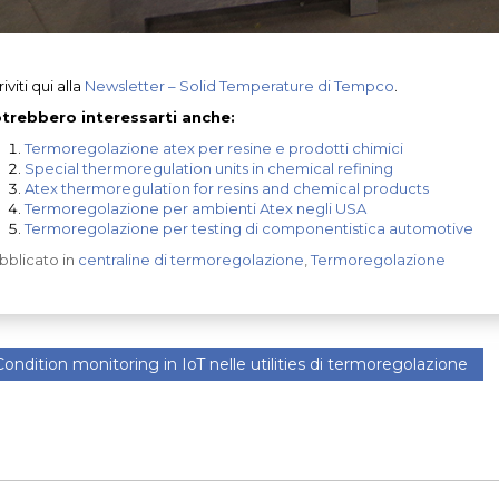
riviti qui alla
Newsletter – Solid Temperature di Tempco
.
trebbero interessarti anche:
Termoregolazione atex per resine e prodotti chimici
Special thermoregulation units in chemical refining
Atex thermoregulation for resins and chemical products
Termoregolazione per ambienti Atex negli USA
Termoregolazione per testing di componentistica automotive
bblicato in
centraline di termoregolazione
,
Termoregolazione
ondition monitoring in IoT nelle utilities di termoregolazione