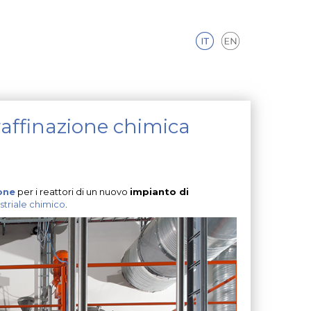
raffinazione chimica
one
per i reattori di un nuovo
impianto di
striale chimico
.