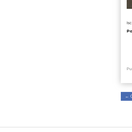
Isc
Po
Pu
←
C