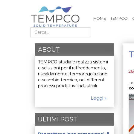
HOME
TEMPCO
Cerca nel sito
ABOUT
T
TEMPCO studia e realizza sistemi
e soluzioni per il raffreddamento,
26
riscaldamento, termoregolazione
e scambio termico, nei differenti
Le
processi produttivi industriali.
co
Leggi »
ULTIMI POST
Progettare ‘per campagne’, il