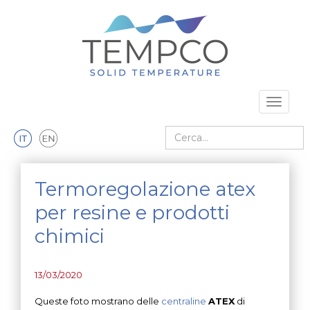
Vai al contenuto principale
Toggle 
Cerca nel sito
Termoregolazione atex
per resine e prodotti
chimici
13/03/2020
Queste foto mostrano delle
centraline
ATEX
di