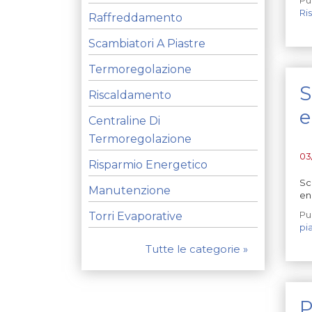
Ri
Raffreddamento
Scambiatori A Piastre
Termoregolazione
S
Riscaldamento
e
Centraline Di
Termoregolazione
03
Risparmio Energetico
Sc
Manutenzione
en
Pu
Torri Evaporative
pi
Tutte le categorie »
P