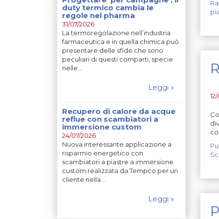
Ra
duty termico cambia le
pi
regole nel pharma
31/07/2026
La termoregolazione nell’industria
farmaceutica e in quella chimica può
presentare delle sfide che sono
peculiari di questi comparti, specie
R
nelle…
Leggi »
12
Recupero di calore da acque
Co
reflue con scambiatori a
di
immersione custom
con
24/07/2026
Nuova interessante applicazione a
Pu
risparmio energetico con
Sc
scambiatori a piastre a immersione
custom realizzata da Tempco per un
cliente nella…
Leggi »
P