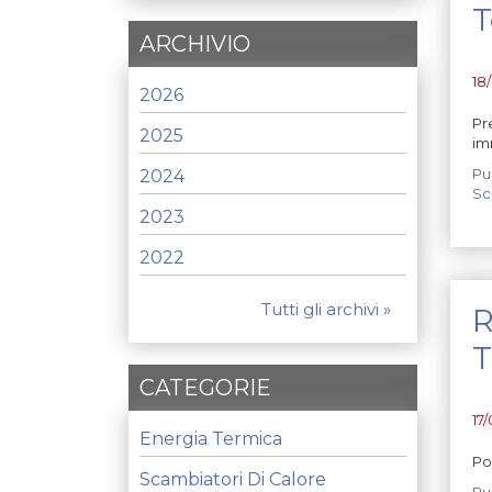
ARCHIVIO
18
2026
Pr
2025
im
Pu
2024
Sc
2023
2022
Tutti gli archivi »
R
T
CATEGORIE
17
Energia Termica
Po
Scambiatori Di Calore
Pu