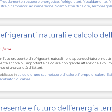
ffreddamento
,
recupero energetico
,
Refrigeratori
,
Riscaldamento
,
Ri
astre
,
Scambiatori ad immersione
,
Scambiatori di calore
,
Termoregol
efrigeranti naturali e calcolo de
/01/2024
n l’uso crescente di refrigeranti naturali nelle apparecchiature indus
venta ancora più importante calcolare con grande attenzione il volume
to di una varietà di fattori.
bblicato in
calcolo di uno scambiatore di calore
,
Pompe di calore
,
Ra
ambiatori di calore
resente e futuro dell’energia te