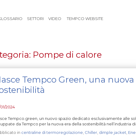
Vai al contenuto principale
GLOSSARIO
SETTORI
VIDEO
TEMPCO WEBSITE
tegoria:
Pompe di calore
asce Tempco Green, una nuova e
ostenibilità
/01/2024
sce Tempco.green, un nuovo spazio dedicato esclusivamente alle solu
iluppate da Tempco per la nuova era della sostenibilità nell’industria d
bblicato in
centraline di termoregolazione
,
Chiller
,
dimple jacket
,
Ene