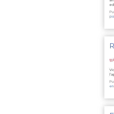
ed
Pu
pi
R
12
Vi
l’
Pu
en