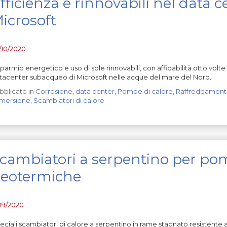
fficienza e rinnovabili nel data 
icrosoft
/10/2020
sparmio energetico e uso di sole rinnovabili, con affidabilità otto vol
tacenter subacqueo di Microsoft nelle acque del mare del Nord.
bblicato in
Corrosione
,
data center
,
Pompe di calore
,
Raffreddament
mersione
,
Scambiatori di calore
cambiatori a serpentino per pom
eotermiche
/09/2020
eciali scambiatori di calore a serpentino in rame stagnato resistente 