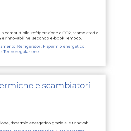
e a combustibile, refrigerazione a CO2, scambiatori a
à e rinnovabili nel secondo e-book Tempco.
damento
,
Refrigeratori
,
Risparmio energetico
,
e
,
Termoregolazione
termiche e scambiatori
e, risparmio energetico grazie alle rinnovabili.
amento
,
recupero energetico
,
Riscaldamento
,