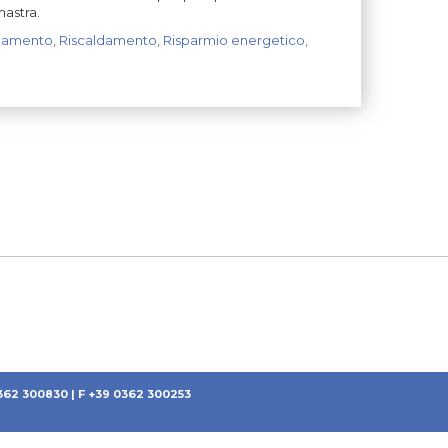
astra.
damento
,
Riscaldamento
,
Risparmio energetico
,
0362 300830 | F +39 0362 300253