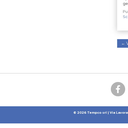
ge
Pu
Sc
←
V
© 2026 Tempco srl | Via Lavora