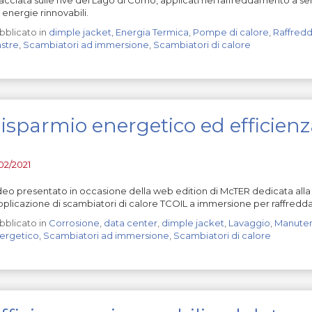
 energie rinnovabili.
bblicato in
dimple jacket
,
Energia Termica
,
Pompe di calore
,
Raffred
astre
,
Scambiatori ad immersione
,
Scambiatori di calore
isparmio energetico ed efficien
/02/2021
deo presentato in occasione della web edition di McTER dedicata alla 
applicazione di scambiatori di calore TCOIL a immersione per raffre
bblicato in
Corrosione
,
data center
,
dimple jacket
,
Lavaggio
,
Manute
ergetico
,
Scambiatori ad immersione
,
Scambiatori di calore