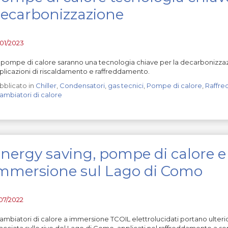
ecarbonizzazione
/01/2023
 pompe di calore saranno una tecnologia chiave per la decarbonizzazio
plicazioni di riscaldamento e raffreddamento.
bblicato in
Chiller
,
Condensatori
,
gas tecnici
,
Pompe di calore
,
Raffr
ambiatori di calore
nergy saving, pompe di calore e
mmersione sul Lago di Como
/07/2022
ambiatori di calore a immersione TCOIL elettrolucidati portano ulteri
facciata sulle rive del Lago di Como, applicati nel raffreddamento a s