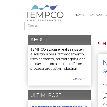
HOME
TEMPCO
Cerca nel sito
ABOUT
Ca
TEMPCO studia e realizza sistemi
e soluzioni per il raffreddamento,
riscaldamento, termoregolazione
N
e scambio termico, nei differenti
processi produttivi industriali.
s
Leggi »
26
Na
ULTIMI POST
sv
Pu
Progettare ‘per campagne’, il