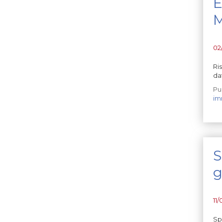
E
M
02
Ri
da
Pu
im
S
g
11
Sp