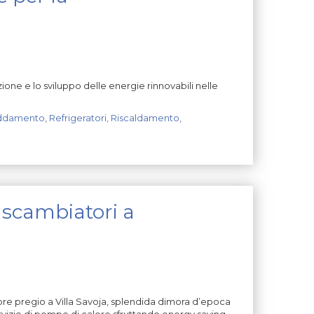
ne e lo sviluppo delle energie rinnovabili nelle
eddamento
,
Refrigeratori
,
Riscaldamento
,
 scambiatori a
ore pregio a Villa Savoja, splendida dimora d’epoca
ervizio di pompe di calore sfruttando energy saving