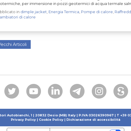
otermiche, per immersione in pozzi geotermici di acqua termale salm
bblicato in
dimple jacket
,
Energia Termica
,
Pompe di calore
,
Raffred
ambiatori di calore
ecchi Articoli
tori Autobianchi, 1 | 20832 Desio (MB) Italy | P.IVA 03026390967 | T +39 
Privacy Policy
|
Cookie Policy
|
Dichiarazione di accessibilità