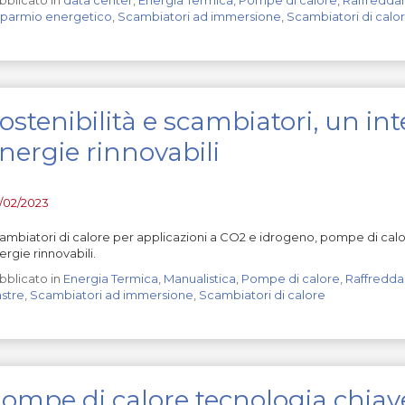
sparmio energetico
,
Scambiatori ad immersione
,
Scambiatori di calo
ostenibilità e scambiatori, un in
nergie rinnovabili
/02/2023
ambiatori di calore per applicazioni a CO2 e idrogeno, pompe di calo
ergie rinnovabili.
bblicato in
Energia Termica
,
Manualistica
,
Pompe di calore
,
Raffredd
astre
,
Scambiatori ad immersione
,
Scambiatori di calore
ompe di calore tecnologia chiave