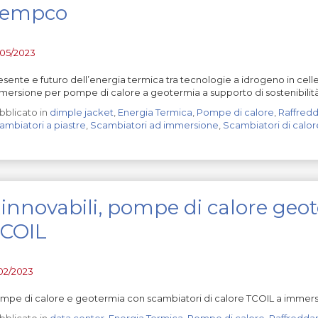
Tempco
/05/2023
esente e futuro dell’energia termica tra tecnologie a idrogeno in cell
mersione per pompe di calore a geotermia a supporto di sostenibilit
bblicato in
dimple jacket
,
Energia Termica
,
Pompe di calore
,
Raffred
ambiatori a piastre
,
Scambiatori ad immersione
,
Scambiatori di calor
innovabili, pompe di calore geo
COIL
/02/2023
mpe di calore e geotermia con scambiatori di calore TCOIL a immersion
bblicato in
data center
,
Energia Termica
,
Pompe di calore
,
Raffredd