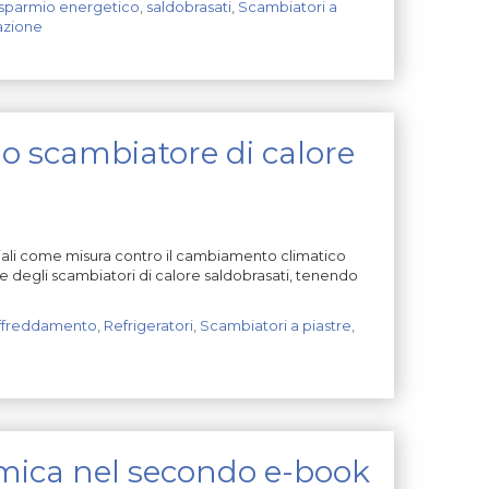
sparmio energetico
,
saldobrasati
,
Scambiatori a
azione
llo scambiatore di calore
triali come misura contro il cambiamento climatico
 degli scambiatori di calore saldobrasati, tenendo
ffreddamento
,
Refrigeratori
,
Scambiatori a piastre
,
rmica nel secondo e-book