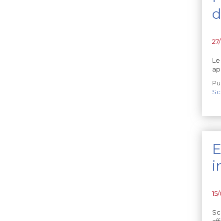
d
27
Le
ap
Pu
Sc
E
i
15
Sc
af