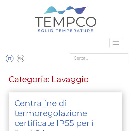
Vai al contenuto principale
Toggle 
Cerca nel sito
Categoria:
Lavaggio
Centraline di
termoregolazione
certificate IP55 per il