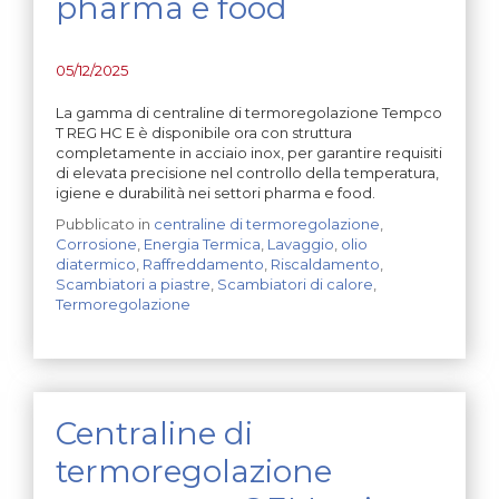
pharma e food
05/12/2025
La gamma di centraline di termoregolazione Tempco
T REG HC E è disponibile ora con struttura
completamente in acciaio inox, per garantire requisiti
di elevata precisione nel controllo della temperatura,
igiene e durabilità nei settori pharma e food.
Pubblicato in
centraline di termoregolazione
,
Corrosione
,
Energia Termica
,
Lavaggio
,
olio
diatermico
,
Raffreddamento
,
Riscaldamento
,
Scambiatori a piastre
,
Scambiatori di calore
,
Termoregolazione
Centraline di
termoregolazione