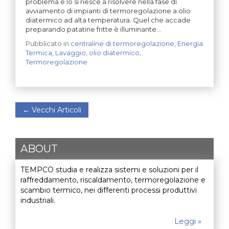
problema e lo si riesce a risolvere nella fase di
avviamento di impianti di termoregolazione a olio
diatermico ad alta temperatura. Quel che accade
preparando patatine fritte è illuminante…
Pubblicato in
centraline di termoregolazione
,
Energia
Termica
,
Lavaggio
,
olio diatermico
,
Termoregolazione
←
Vecchi Articoli
ABOUT
TEMPCO studia e realizza sistemi e soluzioni per il
raffreddamento, riscaldamento, termoregolazione e
scambio termico, nei differenti processi produttivi
industriali.
Leggi »