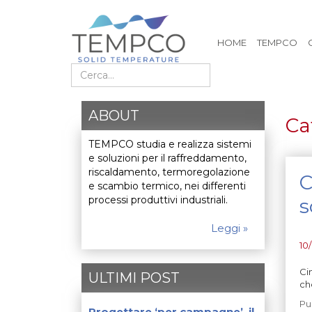
HOME
TEMPCO
Cerca nel sito
ABOUT
Ca
TEMPCO studia e realizza sistemi
e soluzioni per il raffreddamento,
riscaldamento, termoregolazione
C
e scambio termico, nei differenti
processi produttivi industriali.
s
Leggi »
10
Ci
ULTIMI POST
ch
Pu
Progettare ‘per campagne’, il