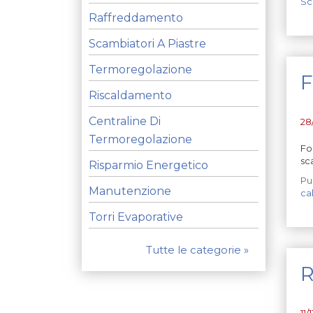
Sc
Raffreddamento
Scambiatori A Piastre
Termoregolazione
F
Riscaldamento
Centraline Di
28
Termoregolazione
Fo
sc
Risparmio Energetico
Pu
Manutenzione
ca
Torri Evaporative
Tutte le categorie »
R
11/