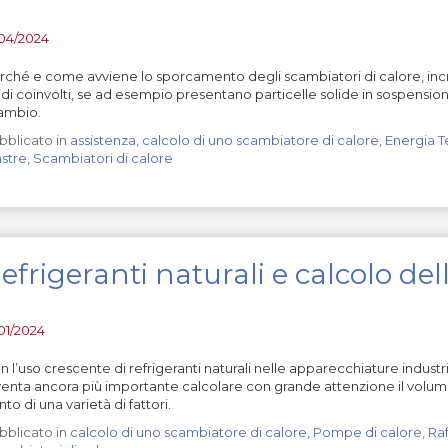
/04/2024
rché e come avviene lo sporcamento degli scambiatori di calore, incro
uidi coinvolti, se ad esempio presentano particelle solide in sospensione
ambio.
bblicato in
assistenza
,
calcolo di uno scambiatore di calore
,
Energia T
astre
,
Scambiatori di calore
efrigeranti naturali e calcolo de
/01/2024
n l’uso crescente di refrigeranti naturali nelle apparecchiature indus
venta ancora più importante calcolare con grande attenzione il volume
to di una varietà di fattori.
bblicato in
calcolo di uno scambiatore di calore
,
Pompe di calore
,
Ra