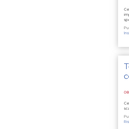
Ce
im
sp
Pu
Ins
T
c
08
Ce
sc
Pu
Ri