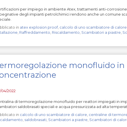
rtificazioni per impiego in ambiente Atex, trattamenti anti-corrosione e
pegnative degli impianti petrolchimici rendono anche un comune scam
eciale.
bblicato in
atex explosion proof
,
calcolo di uno scambiatore di calore
tallazione
,
Raffreddamento
,
Riscaldamento
,
Scambiatori a piastre
,
Sc
ermoregolazione monofluido in 
oncentrazione
/04/2022
ntralina di termoregolazione monofluido per reattori impiegati in imp
ambiatori saldobrasati speciali e acqua pressurizzata ad alta temperat
bblicato in
calcolo di uno scambiatore di calore
,
centraline di termor
scaldamento
,
saldobrasati
,
Scambiatori a piastre
,
Scambiatori di calor