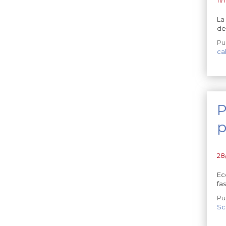
La
dei
Pu
ca
P
p
28
Ec
fa
Pu
Sc