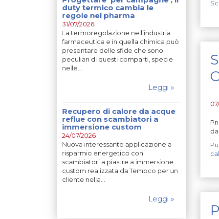
Sc
duty termico cambia le
regole nel pharma
31/07/2026
La termoregolazione nell’industria
farmaceutica e in quella chimica può
presentare delle sfide che sono
S
peculiari di questi comparti, specie
nelle…
O
Leggi »
07
Recupero di calore da acque
reflue con scambiatori a
Pr
immersione custom
da
24/07/2026
Nuova interessante applicazione a
Pu
risparmio energetico con
ca
scambiatori a piastre a immersione
custom realizzata da Tempco per un
cliente nella…
Leggi »
P