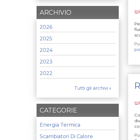
ARCHIVIO
12
Pe
2026
fl
sc
2025
Pu
pi
2024
2023
2022
R
Tutti gli archivi »
12
CATEGORIE
Co
di
Energia Termica
con
Pu
Scambiatori Di Calore