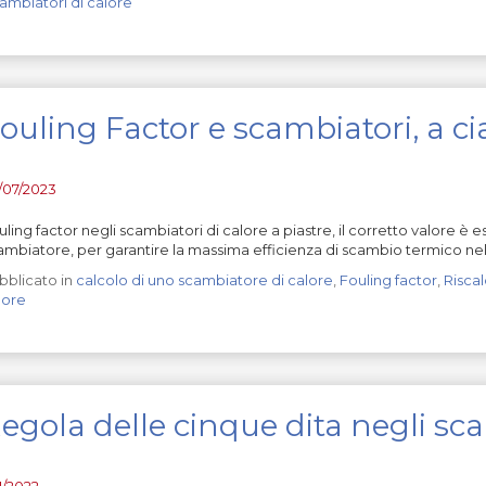
ambiatori di calore
ouling Factor e scambiatori, a ci
/07/2023
uling factor negli scambiatori di calore a piastre, il corretto valore è
ambiatore, per garantire la massima efficienza di scambio termico nel
bblicato in
calcolo di uno scambiatore di calore
,
Fouling factor
,
Risca
lore
egola delle cinque dita negli sca
11/2022