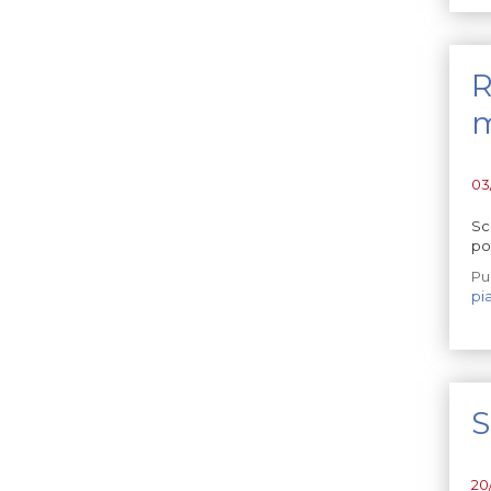
R
m
03
Sc
po
Pu
pi
S
20