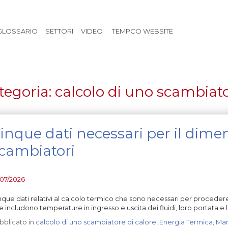
Vai al contenuto principale
GLOSSARIO
SETTORI
VIDEO
TEMPCO WEBSITE
tegoria:
calcolo di uno scambiato
inque dati necessari per il dim
cambiatori
/07/2026
nque dati relativi al calcolo termico che sono necessari per proceder
e includono temperature in ingresso e uscita dei fluidi, loro portata e 
bblicato in
calcolo di uno scambiatore di calore
,
Energia Termica
,
Man