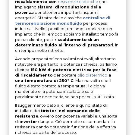
riscaldamento con
resistenze elettriche
che
impiegano
sistemi di modulazione della
potenza
per ottenere importanti risparmi
energetici. Si tratta delle classiche
centraline di
termoregolazione monofluido
per processi
industriali. Nello specifico torniamo a parlare di un
impianto che in Tempco abbiamo installato tempo fa
per un cliente, per il
riscaldamento di un
determinato fluido all’interno di preparatori
, in
un tempo molto ristretto.
Avendo preparatori con volumi notevoli, altrettanto
notevole era pertanto la potenza richiesta, parliamo
di circa
150 kW di potenza elettrica per la fase
di riscaldamento
per portare
olio diatermico
a
una temperatura di 250° C
. Ma una volta che il
fluido è stato portato a temperatura, il ciclo va
mantenuto e la potenza installata è solo
parzialmente necessaria, se non per nulla utilizzata.
Il suggerimento dato al cliente è quindi stato di
installare dei
tiristori nel comando delle
resistenze
, ovvero con potenza variabile, una sorta
di
inverter
dunque. Ciò permette di comandare la
resistenza dando potenza in funzione della effettiva
richiesta da parte del processo.