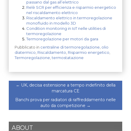
passano dal gas all’elettrico
Relè SCR per efficienza e risparmio energetico
nel riscaldamento elettrico
Riscaldamento elettrico in termoregolazione
monofluido in modello 3D
Condition monitoring in IoT nelle utilities di
termoregolazione
Termoregolazione per motori da gara
Pubblicato in
centraline di termoregolazione
,
olio
diatermico
,
Riscaldamento
,
Risparmio energetico
,
Termoregolazione
,
termostatazione
←
UK, decisa estensione a tempo indefinito della
marcatura CE
Banchi prova per radiatori di raffreddamento nelle
auto da competizione
→
ABOUT