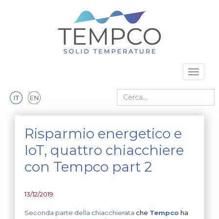
Vai al contenuto principale
Toggle 
Cerca nel sito
Risparmio energetico e
IoT, quattro chiacchiere
con Tempco part 2
13/12/2019
Seconda parte della chiacchierata
che
Tempco
ha