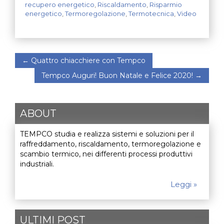
recupero energetico
,
Riscaldamento
,
Risparmio
energetico
,
Termoregolazione
,
Termotecnica
,
Video
←
Quattro chiacchiere con Tempco
Tempco Auguri! Buon Natale e Felice 2020!
→
ABOUT
TEMPCO studia e realizza sistemi e soluzioni per il
raffreddamento, riscaldamento, termoregolazione e
scambio termico, nei differenti processi produttivi
industriali.
Leggi »
ULTIMI POST