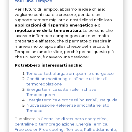
YouTube Tempco
.
Per il futuro di Tempco, abbiamo le idee chiare:
vogliamo continuare a crescere, per dare un
supporto sempre migliore ai nostri clienti nelle loro
applicazioni di risparmio energetico
e di
regolazione della temperatura
. Le persone che
lavorano in Tempco compongono un team molto
preparato e affiatato, che ci permette di reagire in
maniera molto rapida alle richieste del mercato. In
Tempco amiamo le sfide, perché per noi questo più
che un lavoro, è davvero una passione!
Potrebbero interessarti anche:
Tempco, test allargati di risparmio energetico
Condition monitoring in IoT nelle utilities di
termoregolazione
Energia termica sostenibile in chiave
Tempco.green
Energia termica e processi industriali, una guida
Nuova sezione Referenze arricchita nel sito
Tempco
Pubblicato in
Centraline di recupero energetico
,
centraline di termoregolazione
,
Energia Termica
,
Free cooler
,
Free cooling
,
iTempco
,
Raffreddamento
,