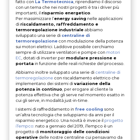
fatto con
La Termotecnica
, riprendiamo il discorso
con un tema che nei nostri progetti è tra i driver più
importanti, il
risparmio energetico
.
Per massimizzare l’
energy saving
nelle applicazioni
di
riscaldamento, raffreddamento e
termoregolazione industriale
abbiamo
sviluppato una serie di
centraline di
termoregolazione
con modulazione della potenza
sui motori elettrici. Laddove possibile cerchiamo
sempre di utilizzare ventilatori e pompe con
motori
EC
, dotati di inverter per
modulare pressione e
portata
in funzione delle reali richieste del processo.
Abbiamo inoltre sviluppato una serie di
centraline di
termoregolazione
con riscaldamento elettrico che
implementano dei sistemi di
variazione della
potenza in continuo
, per erogare al cliente la
potenza effettiva che gli serve nel momento esatto in
cui gli serve, in modalità just-in-time.
I sistemi di raffreddamento in
free cooling
sono
un’altra tecnologia che sviluppiamo da anni per il
risparmio energetico. Una novità è invece il
progetto
iTempco
: nato a gennaio del 2019, iTempco è un
progetto di
monitoraggio delle condizioni
operative
delle nostre centraline cui pensavamo da