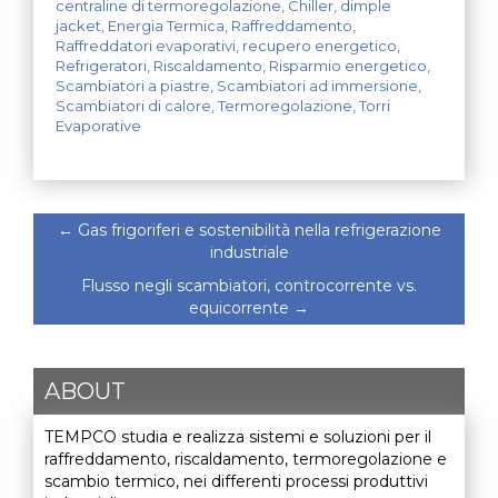
centraline di termoregolazione
,
Chiller
,
dimple
jacket
,
Energia Termica
,
Raffreddamento
,
Raffreddatori evaporativi
,
recupero energetico
,
Refrigeratori
,
Riscaldamento
,
Risparmio energetico
,
Scambiatori a piastre
,
Scambiatori ad immersione
,
Scambiatori di calore
,
Termoregolazione
,
Torri
Evaporative
←
Gas frigoriferi e sostenibilità nella refrigerazione
industriale
Flusso negli scambiatori, controcorrente vs.
equicorrente
→
ABOUT
TEMPCO studia e realizza sistemi e soluzioni per il
raffreddamento, riscaldamento, termoregolazione e
scambio termico, nei differenti processi produttivi