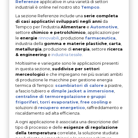
Referenze
applicative in una varietà di settori
industriali è online nel nostro sito
Tempco
.
La sezione Referenze include una
serie completa
di casi applicativi sviluppati negli anni
da
Tempco per l’industria
Alimentare
e
Automotive
,
settore
chimico e petrolchimico
, applicazioni per
le
energie
rinnovabili
, produzione
farmaceutica
,
industria della
gomma e materie plastiche
,
carta
,
metallurgia
, produzione di
energia
, settore
ricerca
& engineering
e
industria tessile
.
Moltissime e variegate sono le applicazioni presenti
in questa sezione,
suddivise per settori
merceologici
e che impiegano nei più svariati ambiti
di produzione le macchine per gestione energia
termica di Tempco:
scambiatori di calore
a piastre,
a fascio tubiero e
dimple jacket a immersione
,
centraline di termoregolazione
e
gruppi
frigoriferi
,
torri evaporative
,
free cooling
e
soluzioni di
recupero energetico
, raffreddamento e
riscaldamento ad alta efficienza.
A ogni applicazione è associata una descrizione del
tipo di processo e delle
esigenze di regolazione
della temperatura
correlate, la soluzione studiata