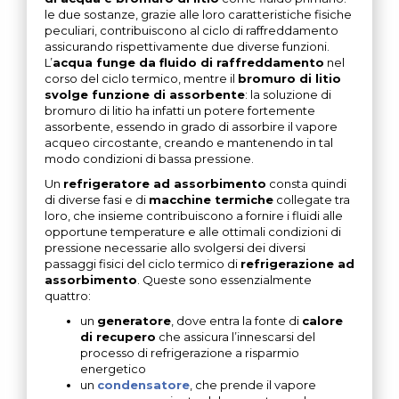
le due sostanze, grazie alle loro caratteristiche fisiche
peculiari, contribuiscono al ciclo di raffreddamento
assicurando rispettivamente due diverse funzioni.
L’
acqua funge da fluido di raffreddamento
nel
corso del ciclo termico, mentre il
bromuro di litio
svolge funzione di assorbente
: la soluzione di
bromuro di litio ha infatti un potere fortemente
assorbente, essendo in grado di assorbire il vapore
acqueo circostante, creando e mantenendo in tal
modo condizioni di bassa pressione.
Un
refrigeratore ad assorbimento
consta quindi
di diverse fasi e di
macchine termiche
collegate tra
loro, che insieme contribuiscono a fornire i fluidi alle
opportune temperature e alle ottimali condizioni di
pressione necessarie allo svolgersi dei diversi
passaggi fisici del ciclo termico di
refrigerazione ad
assorbimento
. Queste sono essenzialmente
quattro:
un
generatore
, dove entra la fonte di
calore
di recupero
che assicura l’innescarsi del
processo di refrigerazione a risparmio
energetico
un
condensatore
, che prende il vapore