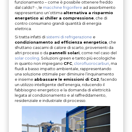
funzionamento – come è possibile ottenere freddo
dal caldo? -, le
macchine frigorifere
ad assorbimento
rappresentano un’ottima
alternativa a risparmio
energetico ai chiller a compressione
, che di
contro consumano grandi quantità di energia
elettrica.
Si tratta infatti di
sistemi di refrigerazione
e
condizionamento ad efficienza energetica
, che
sfruttano cascami di calore di scarto, provenienti da
altri processi o da
pannelli solari
, come nel caso del
solar cooling
. Soluzioni green e tanto più ecologiche
in quanto non impiegano
CFC
,
clorofluorocarburi
, ma
fluidi a basso impatto ambientale, rappresentando
una soluzione ottimale per diminuire l’inquinamento
e insieme
abbassare le emissioni di Co2
, facendo
un utilizzo intelligente dell’energia, riducendo il
fabbisogno energetico e la domanda di elettricità
legata al condizionamento e al raffreddamento,
residenziale e industriale di processo.