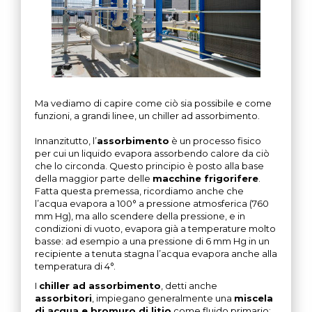
Ma vediamo di capire come ciò sia possibile e come
funzioni, a grandi linee, un chiller ad assorbimento.
Innanzitutto, l’
assorbimento
è un processo fisico
per cui un liquido evapora assorbendo calore da ciò
che lo circonda. Questo principio è posto alla base
della maggior parte delle
macchine frigorifere
.
Fatta questa premessa, ricordiamo anche che
l’acqua evapora a 100° a pressione atmosferica (760
mm Hg), ma allo scendere della pressione, e in
condizioni di vuoto, evapora già a temperature molto
basse: ad esempio a una pressione di 6 mm Hg in un
recipiente a tenuta stagna l’acqua evapora anche alla
temperatura di 4°.
I
chiller ad assorbimento
, detti anche
assorbitori
, impiegano generalmente una
miscela
di acqua e bromuro di litio
come fluido primario: