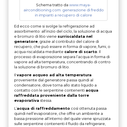
Schema tratto da
www.maya-
airconditioning.com: generazione di freddo
in impianti a recupero di calore
Ed ecco come si svolge la refrigerazione ad
assorbimento: all’inizio del ciclo, la soluzione di acqua
e bromuro di litio viene
surriscaldata nel
generatore
, grazie al contributo del calore di
recupero, che può essere in forma di vapore, fumi, o
acqua riscaldata mediante
calore di scarto
. Il
processo di evaporazione separa l’acqua in forma di
vapore ad alta temperatura, concentrando di contro
la soluzione di bromuro di litio.
Il
vapore acqueo ad alta temperatura
proveniente dal generatore passa quindi al
condensatore, dove torna allo stato liquido a
contatto con le serpentine contenenti
acqua
raffreddata proveniente dalla torre
evaporativa
stessa.
L’
acqua di raffreddamento
così ottenuta passa
quindi nell’evaporatore, che offre un ambiente a
bassa pressione all’interno del quale viene spruzzata
sulle serpentine contenenti il fluido da refrigerare,