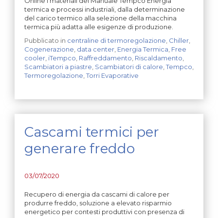
Online i materiali del Manuale Tempco Energia
termica e processi industriali, dalla determinazione
del carico termico alla selezione della macchina
termica più adatta alle esigenze di produzione.
Pubblicato in
centraline di termoregolazione
,
Chiller
,
Cogenerazione
,
data center
,
Energia Termica
,
Free
cooler
,
iTempco
,
Raffreddamento
,
Riscaldamento
,
Scambiatori a piastre
,
Scambiatori di calore
,
Tempco
,
Termoregolazione
,
Torri Evaporative
Cascami termici per
generare freddo
03/07/2020
Recupero di energia da cascami di calore per
produrre freddo, soluzione a elevato risparmio
energetico per contesti produttivi con presenza di