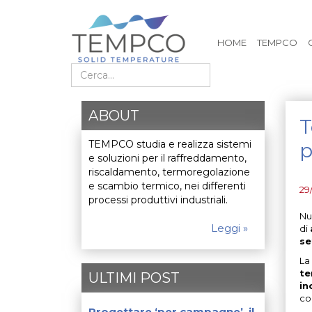
HOME
TEMPCO
Cerca nel sito
ABOUT
T
TEMPCO studia e realizza sistemi
p
e soluzioni per il raffreddamento,
riscaldamento, termoregolazione
e scambio termico, nei differenti
29
processi produttivi industriali.
Nu
Leggi »
di
se
La
te
ULTIMI POST
in
co
Progettare ‘per campagne’, il