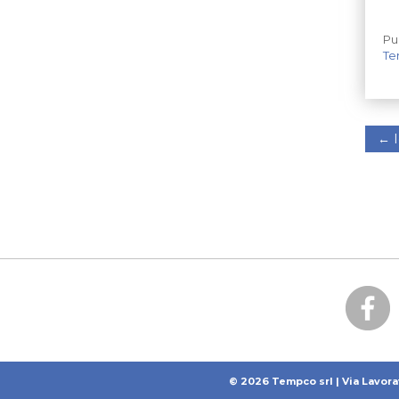
Pu
Te
←
I
© 2026 Tempco srl | Via Lavora