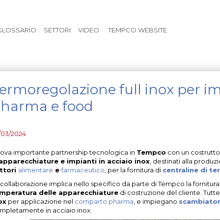
Vai al contenuto principale
GLOSSARIO
SETTORI
VIDEO
TEMPCO WEBSITE
ermoregolazione full inox per i
harma e food
/03/2024
ova importante partnership tecnologica in
Tempco
con un costrutto
apparecchiature e impianti in acciaio inox
, destinati alla produ
ttori
alimentare
e
farmaceutico
, per la fornitura di
centraline di t
 collaborazione implica nello specifico da parte di Tempco la fornitura 
mperatura delle apparecchiature
di costruzione del cliente. Tutt
ox
per applicazione nel
comparto pharma
, e impiegano
scambiatori
mpletamente in acciaio inox.