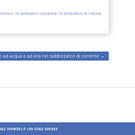
amento
,
Scambiatori a piastre
,
Scambiatori di calore
,
ad acqua e ad aria nei raddrizzatori di corrente
→
0362 300830 | F +39 0362 300253