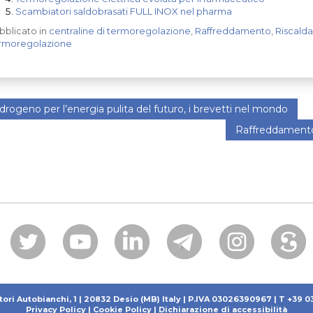
Scambiatori saldobrasati FULL INOX nel pharma
bblicato in
centraline di termoregolazione
,
Raffreddamento
,
Riscald
rmoregolazione
drogeno per l’energia pulita del futuro, i brevetti nel mondo
Raffreddamento 
tori Autobianchi, 1 | 20832 Desio (MB) Italy | P.IVA 03026390967 | T +39 
Privacy Policy
|
Cookie Policy
|
Dichiarazione di accessibilità