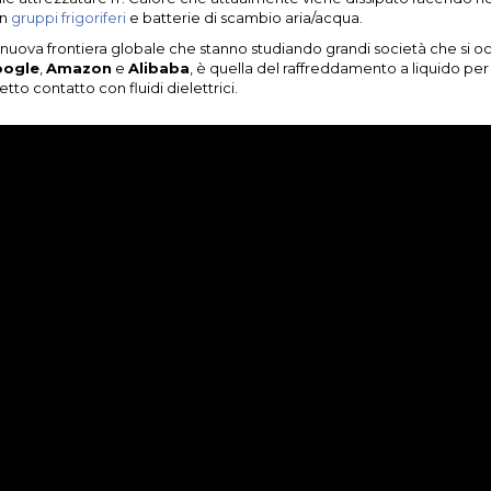
on
gruppi frigoriferi
e batterie di scambio aria/acqua.
 nuova frontiera globale che stanno studiando grandi società che si 
ogle
,
Amazon
e
Alibaba
, è quella del raffreddamento a liquido p
etto contatto con fluidi dielettrici.