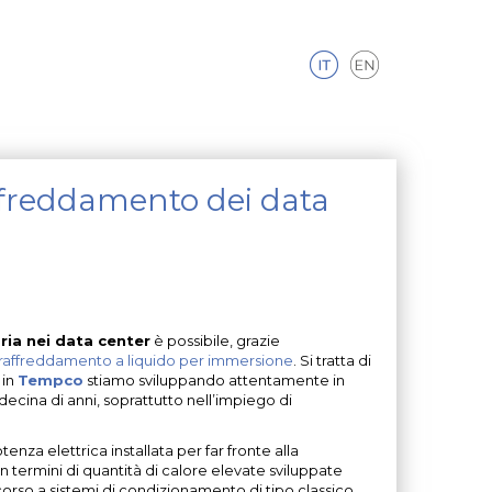
ffreddamento dei data
ia nei data center
è possibile, grazie
raffreddamento a liquido per immersione
. Si tratta di
 in
Tempco
stiamo sviluppando attentamente in
cina di anni, soprattutto nell’impiego di
enza elettrica installata per far fronte alla
a in termini di quantità di calore elevate sviluppate
orso a sistemi di condizionamento di tipo classico,