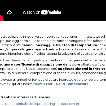
esta soluzione innovativa comporta vantaggi enormi innanzitutto sul 
oppi passaggi termici. Le schede elettroniche vengono infatti raffredd
lettrico,
eliminando i passaggi a tre step di temperatura
richie
eon/acqua refrigerata/aria fredda
. Il circuito di condizionamento t
ppo frigorifero che raffredda l’acqua, la soluzione glicolata che raffred
affreddamento a liquido
permette di immergere direttamente la sch
ggiore coefficiente di dissipazione del calore
offerto dai fluidi
mperature meno basse, potendo così
applicare sistemi in free co
nza uso di sistemi di compressione di gas né di chiller, ottenendo un 
 trovate gli articoli di Tempco di vostro interesse e volete restare se
rivetevi qui alla nostra
Newsletter – Solid Temperature
.
trebbero interessarti anche:
L’onda globale del liquid cooling nei data center