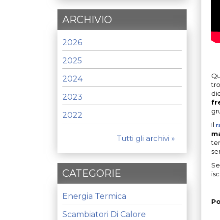
ARCHIVIO
2026
2025
Qu
2024
tr
die
2023
fr
gru
2022
Il
r
ma
Tutti gli archivi »
te
se
Se
CATEGORIE
isc
Energia Termica
Po
Scambiatori Di Calore