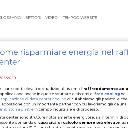
Vai al contenuto principale
GLOSSARIO
SETTORI
VIDEO
TEMPCO WEBSITE
ome risparmiare energia nel ra
enter
/03/2020
minare i costi elevati dei tradizionali sistemi di
raffreddamento ad ar
l’applicazione anche in queste strutture di sistemi di
free cooling
nel
’
applicazione di data center cooling
di cui abbiamo già parlato, e che
llaborazione con un importante partner con cui lavoriamo già da una de
ambiatori a piastre
in campo industriale e di processo.
ata center sono strutture notoriamente energivore, sia in termini di pot
escente domanda di
capacità di calcolo sempre più elevate
, si
lle attrezzature IT. Calore che attualmente viene dissipato facendo ric