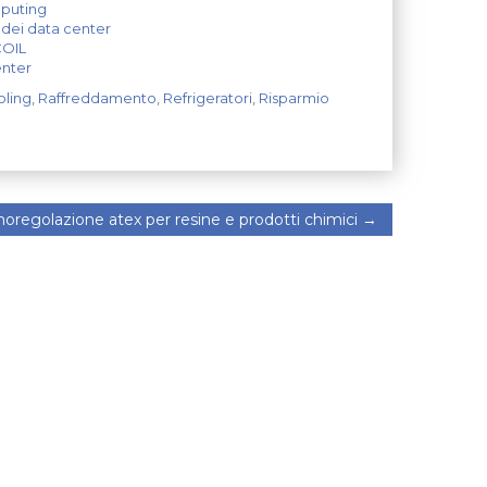
mputing
 dei data center
COIL
enter
oling
,
Raffreddamento
,
Refrigeratori
,
Risparmio
oregolazione atex per resine e prodotti chimici
→