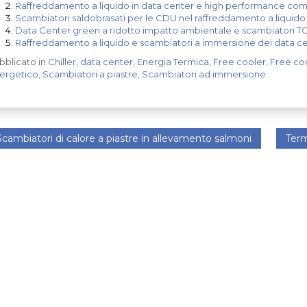
Raffreddamento a liquido in data center e high performance co
Scambiatori saldobrasati per le CDU nel raffreddamento a liquido
Data Center green a ridotto impatto ambientale e scambiatori T
Raffreddamento a liquido e scambiatori a immersione dei data c
bblicato in
Chiller
,
data center
,
Energia Termica
,
Free cooler
,
Free co
ergetico
,
Scambiatori a piastre
,
Scambiatori ad immersione
cambiatori di calore a piastre in allevamento salmoni
Term