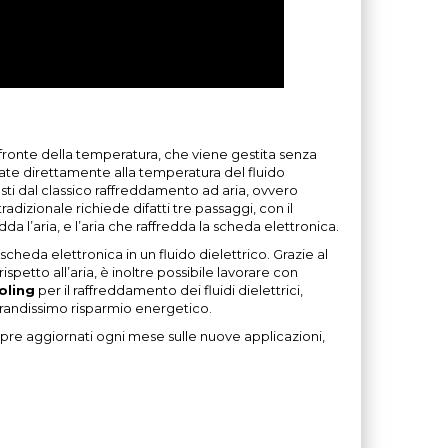
fronte della temperatura, che viene gestita senza
ate direttamente alla temperatura del fluido
sti dal classico raffreddamento ad aria, ovvero
radizionale richiede difatti tre passaggi, con il
da l’aria, e l’aria che raffredda la scheda elettronica.
eda elettronica in un fluido dielettrico. Grazie al
 rispetto all’aria, è inoltre possibile lavorare con
oling
per il raffreddamento dei fluidi dielettrici,
grandissimo risparmio energetico.
mpre aggiornati ogni mese sulle nuove applicazioni,