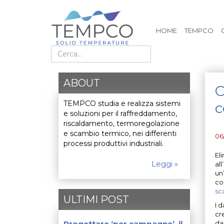
HOME
TEMPCO
Cerca nel sito
ABOUT
C
TEMPCO studia e realizza sistemi
c
e soluzioni per il raffreddamento,
riscaldamento, termoregolazione
e scambio termico, nei differenti
06
processi produttivi industriali.
Eli
Leggi »
al
un
co
sc
ULTIMI POST
I d
cr
Progettare ‘per campagne’, il
da