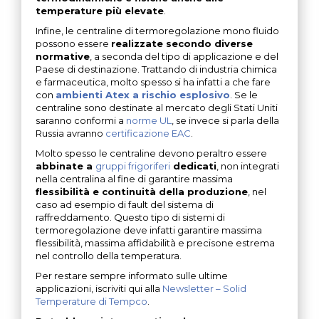
temperature più elevate
.
Infine, le centraline di termoregolazione mono fluido
possono essere
realizzate secondo diverse
normative
, a seconda del tipo di applicazione e del
Paese di destinazione. Trattando di industria chimica
e farmaceutica, molto spesso si ha infatti a che fare
con
ambienti Atex a rischio esplosivo
. Se le
centraline sono destinate al mercato degli Stati Uniti
saranno conformi a
norme UL
, se invece si parla della
Russia avranno
certificazione EAC
.
Molto spesso le centraline devono peraltro essere
abbinate a
gruppi frigoriferi
dedicati
, non integrati
nella centralina al fine di garantire massima
flessibilità e continuità della produzione
, nel
caso ad esempio di fault del sistema di
raffreddamento. Questo tipo di sistemi di
termoregolazione deve infatti garantire massima
flessibilità, massima affidabilità e precisone estrema
nel controllo della temperatura.
Per restare sempre informato sulle ultime
applicazioni, iscriviti qui alla
Newsletter – Solid
Temperature di Tempco
.