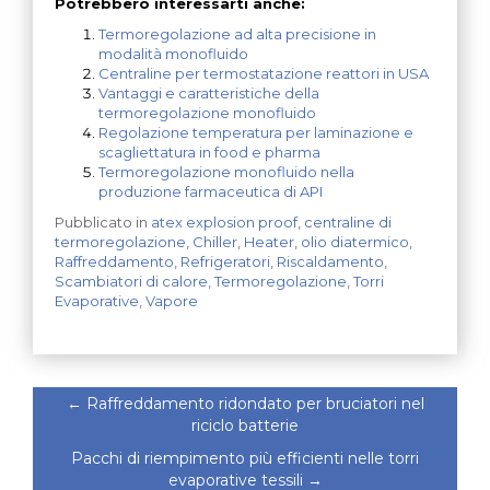
Potrebbero interessarti anche:
Termoregolazione ad alta precisione in
modalità monofluido
Centraline per termostatazione reattori in USA
Vantaggi e caratteristiche della
termoregolazione monofluido
Regolazione temperatura per laminazione e
scagliettatura in food e pharma
Termoregolazione monofluido nella
produzione farmaceutica di API
Pubblicato in
atex explosion proof
,
centraline di
termoregolazione
,
Chiller
,
Heater
,
olio diatermico
,
Raffreddamento
,
Refrigeratori
,
Riscaldamento
,
Scambiatori di calore
,
Termoregolazione
,
Torri
Evaporative
,
Vapore
←
Raffreddamento ridondato per bruciatori nel
riciclo batterie
Pacchi di riempimento più efficienti nelle torri
evaporative tessili
→