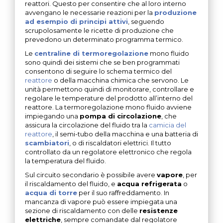
reattori. Questo per consentire che al loro interno
avvengano le necessarie reazioni per la
produzione
ad esempio di principi attivi
, seguendo
scrupolosamente le ricette di produzione che
prevedono un determinato programma termico.
Le
centraline di termoregolazione
mono fluido
sono quindi dei sistemi che se ben programmati
consentono di seguire lo schema termico del
reattore
o della macchina chimica che servono. Le
unità permettono quindi di monitorare, controllare e
regolare le temperature del prodotto all’interno del
reattore. La termoregolazione mono fluido avviene
impiegando una
pompa di circolazione
, che
assicura la circolazione del fluido tra la
camicia del
reattore
, il semi-tubo della macchina e una batteria di
scambiatori
, o di riscaldatori elettrici. Il tutto
controllato da un regolatore elettronico che regola
la temperatura del fluido.
Sul circuito secondario è possibile avere
vapore
, per
il riscaldamento del fluido, e
acqua refrigerata
o
acqua di torre
per il suo raffreddamento. In
mancanza di vapore può essere impiegata una
sezione di riscaldamento con delle
resistenze
elettriche
, sempre comandate dal regolatore