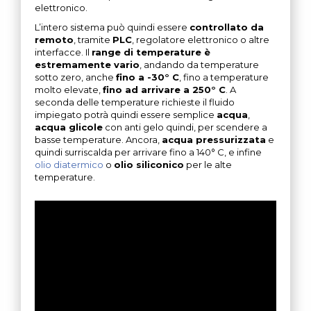
elettronico.
L’intero sistema può quindi essere
controllato da
remoto
, tramite
PLC
, regolatore elettronico o altre
interfacce. Il
range di temperature è
estremamente vario
, andando da temperature
sotto zero, anche
fino a -30° C
, fino a temperature
molto elevate,
fino ad arrivare a 250° C
. A
seconda delle temperature richieste il fluido
impiegato potrà quindi essere semplice
acqua
,
acqua glicole
con anti gelo quindi, per scendere a
basse temperature. Ancora,
acqua pressurizzata
e
quindi surriscalda per arrivare fino a 140° C, e infine
olio diatermico
o
olio siliconico
per le alte
temperature.