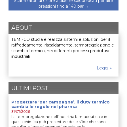
Scambiatori di calore a piastre saldobrasati per alte
pressioni fino a 140 bar
→
ABOUT
TEMPCO studia e realizza sistemi e soluzioni per il
raffreddamento, riscaldamento, termoregolazione e
scambio termico, nei differenti processi produttivi
industriali.
Leggi »
ULTIMI POST
Progettare ‘per campagne’, il duty termico
cambia le regole nel pharma
31/07/2026
La termoregolazione nell’industria farmaceutica e in
quella chimica può presentare delle sfide che sono
peculiari di questi comparti, specie nelle…