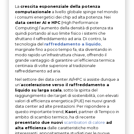
La
crescita esponenziale della potenza
computazionale
a livello globale spinge nel mondo
i consumi energetici dei chip ad alta potenza. Nei
data center AI e HPC
(High Performance
Computing) l’aumento della densità di potenza sta
quindi portando al suo limite fisico i sistemi che
sfruttano il raffreddamento ad aria. Di contro, la
tecnologia del
raffreddamento a liquido
,
marginale fino a poco tempo fa, sta diventando in
modo rapido un’infrastruttura chiave, offrendo il
grande vantaggio di garantire un’efficienza termica
centinaia di volte superiore al tradizionale
raffreddamento ad aria.
Nel settore dei data center AI/HPC si assiste dunque a
un’
accelerazione verso il raffreddamento a
liquido su larga scala
, sotto la spinta del
raggiungimento dei target di sostenibilità, con elevati
valori di efficienza energetica (PUE) nei nuovi grandi
data center ad alte prestazioni. Per rispondere a
questo importante trend,
Kaori
, partner di Tempco in
ambito di scambio termico, ha di recente
presentato due nuovi
scambiatori di calore
ad
alta efficienza
dalle caratteristiche molto
interessanti, appositamente studiati per le nuove