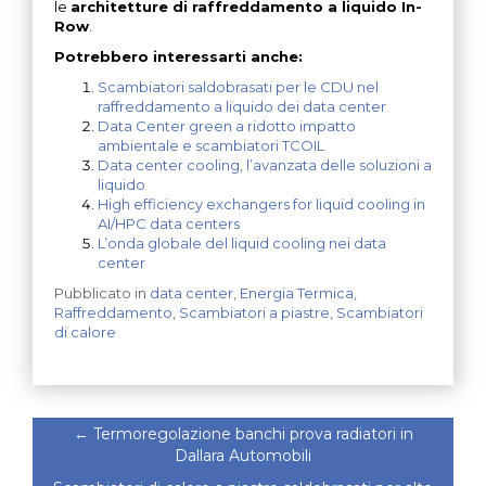
le
architetture di raffreddamento a liquido In-
Row
.
Potrebbero interessarti anche:
Scambiatori saldobrasati per le CDU nel
raffreddamento a liquido dei data center
Data Center green a ridotto impatto
ambientale e scambiatori TCOIL
Data center cooling, l’avanzata delle soluzioni a
liquido
High efficiency exchangers for liquid cooling in
AI/HPC data centers
L’onda globale del liquid cooling nei data
center
Pubblicato in
data center
,
Energia Termica
,
Raffreddamento
,
Scambiatori a piastre
,
Scambiatori
di calore
←
Termoregolazione banchi prova radiatori in
Dallara Automobili