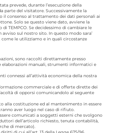
tata prevede, durante l’esecuzione della
da parte del visitatore. Successivamente la
 il consenso al trattamento dei dati personali ai
ottone. Solo se questo viene dato, avviene la
vo di TEMPCO. Se decidessimo di cambiare le
 avviso sul nostro sito. In questo modo sara’
 come le utilizziamo e in quali circostanze
rmazioni, sono raccolti direttamente presso
e elaborazioni manuali, strumenti informatici e
nti connessi all’attività economica della nostra
 informazione commerciale e di offerte dirette dei
ha facoltà di opporsi comunicandolo al seguente
ato alla costituzione ed al mantenimento in essere
ranno aver luogo nel caso di rifiuto.
o essere comunicati a soggetti esterni che svolgono
ttori dell’articolo richiesto, tenuta contabilità,
erche di mercato).
diritti di cui all’art. 13 della Legge 675/96