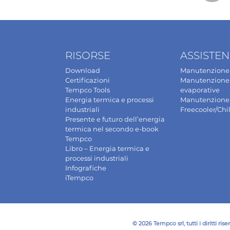
RISORSE
ASSISTE
Download
Manutenzione 
Certificazioni
Manutenzione 
Tempco Tools
evaporative
Energia termica e processi
Manutenzione
industriali
Freecooler/Chil
Presente e futuro dell’energia
termica nel secondo e-book
Tempco
Libro – Energia termica e
processi industriali
Infografiche
iTempco
© 2026 Tempco srl, tutti i diritti riser