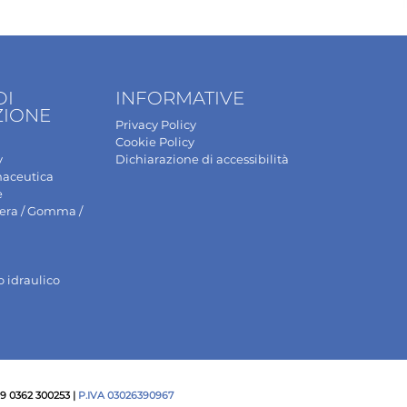
DI
INFORMATIVE
ZIONE
Privacy Policy
Cookie Policy
y
Dichiarazione di accessibilità
maceutica
e
gera / Gomma /
o idraulico
+39 0362 300253 |
P.IVA 03026390967