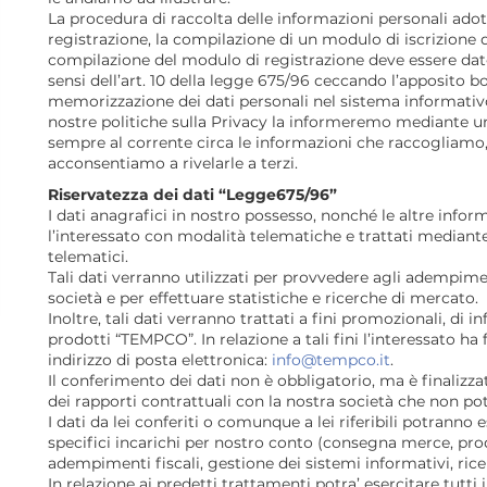
La procedura di raccolta delle informazioni personali adot
registrazione, la compilazione di un modulo di iscrizione 
compilazione del modulo di registrazione deve essere dato
sensi dell’art. 10 della legge 675/96 ceccando l’apposito b
memorizzazione dei dati personali nel sistema informati
nostre politiche sulla Privacy la informeremo mediante un
sempre al corrente circa le informazioni che raccogliamo,
acconsentiamo a rivelarle a terzi.
Riservatezza dei dati “Legge675/96”
I dati anagrafici in nostro possesso, nonché le altre info
l’interessato con modalità telematiche e trattati mediant
telematici.
Tali dati verranno utilizzati per provvedere agli adempime
società e per effettuare statistiche e ricerche di mercato.
Inoltre, tali dati verranno trattati a fini promozionali, di
prodotti “TEMPCO”. In relazione a tali fini l’interessato 
indirizzo di posta elettronica:
info@tempco.it
.
Il conferimento dei dati non è obbligatorio, ma è finalizz
dei rapporti contrattuali con la nostra società che non pot
I dati da lei conferiti o comunque a lei riferibili potrann
specifici incarichi per nostro conto (consegna merce, produ
adempimenti fiscali, gestione dei sistemi informativi, ric
In relazione ai predetti trattamenti potra’ esercitare tutti i 