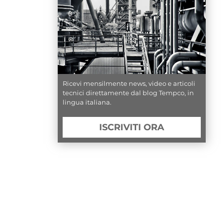
Ricevi mensilmente news, video e articoli
tecnici direttamente dal blog Tempco, in
lingua italiana.
ISCRIVITI ORA