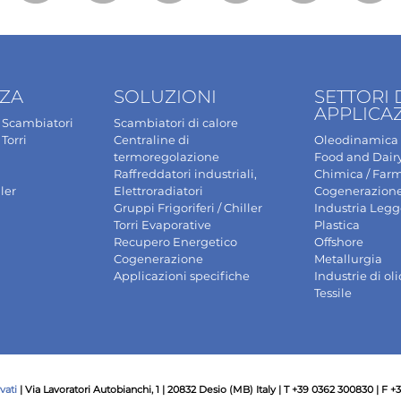
NZA
SOLUZIONI
SETTORI 
APPLICA
Scambiatori
Scambiatori di calore
Torri
Centraline di
Oleodinamica
termoregolazione
Food and Dair
Raffreddatori industriali,
Chimica / Far
ler
Elettroradiatori
Cogenerazion
Gruppi Frigoriferi / Chiller
Industria Leg
Torri Evaporative
Plastica
Recupero Energetico
Offshore
Cogenerazione
Metallurgia
Applicazioni specifiche
Industrie di oli
Tessile
vati
| Via Lavoratori Autobianchi, 1 | 20832 Desio (MB) Italy | T +39 0362 300830 | F 