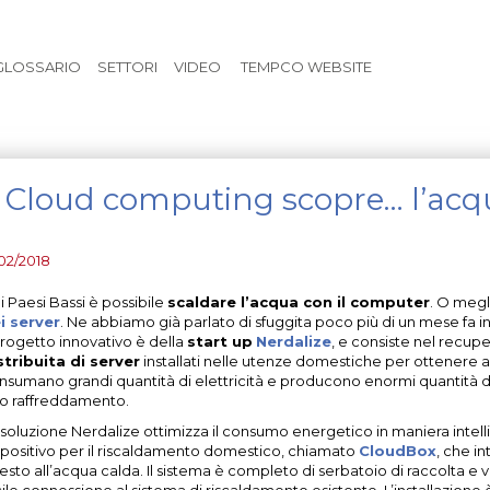
Vai al contenuto principale
GLOSSARIO
SETTORI
VIDEO
TEMPCO WEBSITE
l Cloud computing scopre… l’acq
/02/2018
i Paesi Bassi è possibile
scaldare l’acqua con il computer
. O megl
i server
. Ne abbiamo già parlato di sfuggita poco più di un mese fa i
 progetto innovativo è della
start up
Nerdalize
, e consiste nel recup
stribuita di server
installati nelle utenze domestiche per ottenere ac
nsumano grandi quantità di elettricità e producono enormi quantità di
ro raffreddamento.
 soluzione Nerdalize ottimizza il consumo energetico in maniera intell
spositivo per il riscaldamento domestico, chiamato
CloudBox
, che i
esto all’acqua calda. Il sistema è completo di serbatoio di raccolta 
cile connessione al sistema di riscaldamento esistente. L’installazione 