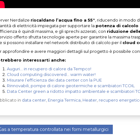
server Nerdalize
riscaldano l’acqua fino a 55°
, riducendo in modo dr
antità di elettricità impiegata per supportare la
potenza di calcolo 
efficienza è quindi massima, e gli sprechi azzerati, con
riduzione dell
servizio offerto sfrutta tecnologie aperte per garantire la massima tras
 si possono installare nel network distribuito di calcolo per il
cloud 
r approfondire e avere maggiori dettagli sul progetto è possibile co
trebbero interessarti anche:
Auguri… in recupero di calore da Tempco!
Cloud computing discovered… warm water!
Misurare l’efficienza dei data center con la PUE
Rinnovabili, pompe di calore geotermiche e scambiatori TCOIL
Data Center green a ridotto impatto ambientale e scambiatori T
bblicato in
data center
,
Energia Termica
,
Heater
,
recupero energetic
as a temperatura controllata nei forni metallurgici