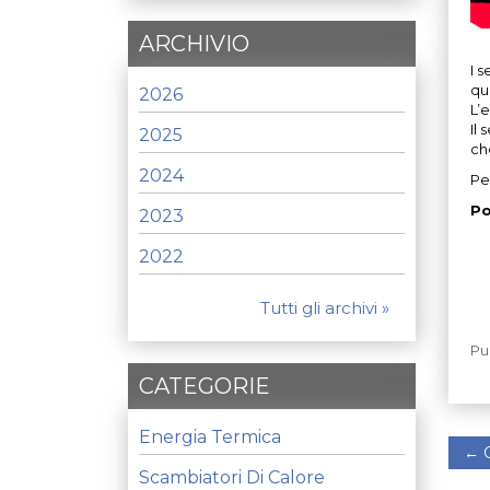
ARCHIVIO
I 
qu
2026
L’
Il 
2025
che
2024
Pe
Po
2023
2022
Tutti gli archivi »
Pu
CATEGORIE
Energia Termica
←
G
Scambiatori Di Calore