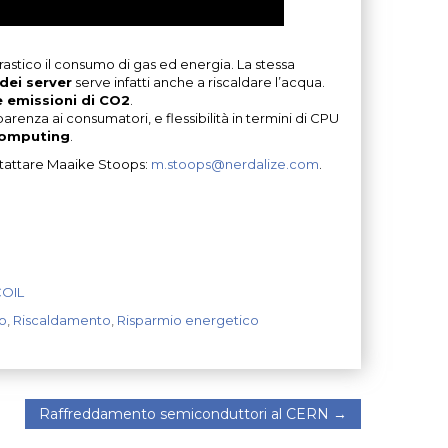
astico il consumo di gas ed energia. La stessa
dei server
serve infatti anche a riscaldare l’acqua.
e emissioni di CO2
.
parenza ai consumatori, e flessibilità in termini di CPU
computing
.
ntattare Maaike Stoops:
m.stoops@nerdalize.com
.
COIL
o
,
Riscaldamento
,
Risparmio energetico
Raffreddamento semiconduttori al CERN
→