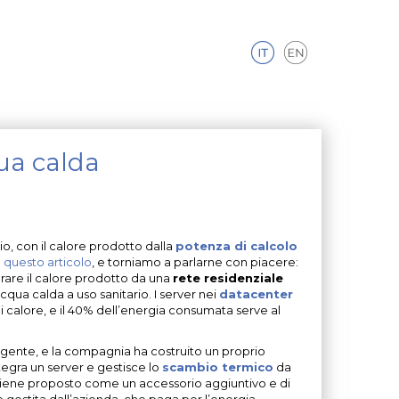
ua calda
io, con il calore prodotto dalla
potenza di calcolo
n
questo articolo
, e torniamo a parlarne con piacere:
erare il calore prodotto da una
rete residenziale
qua calda a uso sanitario. I server nei
datacenter
 calore, e il 40% dell’energia consumata serve al
igente, e la compagnia ha costruito un proprio
ntegra un server e gestisce lo
scambio termico
da
e viene proposto come un accessorio aggiuntivo e di
è gestita dall’azienda, che paga per l’energia