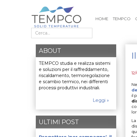
HOME
TEMPCO
Cerca nel sito
ABOUT
I
TEMPCO studia e realizza sistemi
e soluzioni per il raffreddamento,
12
riscaldamento, termoregolazione
e scambio termico, nei differenti
Ne
processi produttivi industriali.
de
il
Leggi »
di
co
lo
La
ULTIMI POST
di
qu
Progettare ‘per campagne’, il
fa