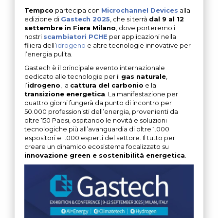
Tempco
partecipa con
Microchannel Devices
alla
edizione di
Gastech 2025
, che si terrà
dal 9 al 12
settembre in Fiera Milano
, dove porteremo i
nostri
scambiatori PCHE
per applicazioni nella
filiera dell’
idrogeno
e altre tecnologie innovative per
l’energia pulita.
Gastech è il principale evento internazionale
dedicato alle tecnologie per il
gas naturale
,
l’
idrogeno
, la
cattura del carbonio
e la
transizione energetica
. La manifestazione per
quattro giorni fungerà da punto di incontro per
50.000 professionisti dell’energia, provenienti da
oltre 150 Paesi, ospitando le novità e soluzioni
tecnologiche più all’avanguardia di oltre 1.000
espositori e 1.000 esperti del settore. Il tutto per
creare un dinamico ecosistema focalizzato su
innovazione green e sostenibilità energetica
.