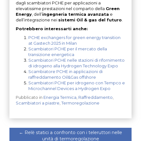
dagli scambiatori PCHE per applicazioni a
elevatissime prestazioni nel comparto della
Green
Energy
, dell’
ingegneria termica avanzata
e
dell’integrazione nei
sistemi Oil & gas del futuro
.
Potrebbero interessarti anche:
PCHE exchangers for green energy transition
at Gastech 2025 in Milan
Scambiatori PCHE per il mercato della
transizione energetica
Scambiatori PCHE nelle stazioni di rifornimento
di idrogeno alla Hydrogen Technology Expo
Scambiatore PCHE in applicazioni di
raffreddamento Oil&Gas offshore
Scambiatori PCHE per idrogeno con Tempco e
Microchannel Devices a Hydrogen Expo
Pubblicato in
Energia Termica
,
Raffreddamento
,
Scambiatori a piastre
,
Termoregolazione
←
Relè statici a confronto con i teleruttori nelle
unità di termoregolazione