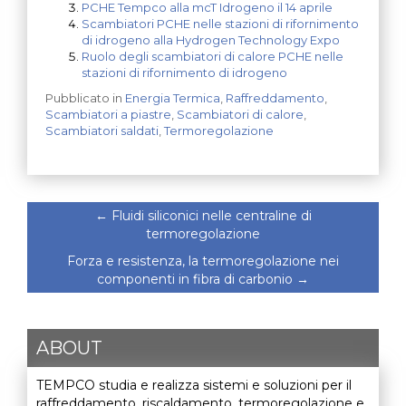
PCHE Tempco alla mcT Idrogeno il 14 aprile
Scambiatori PCHE nelle stazioni di rifornimento
di idrogeno alla Hydrogen Technology Expo
Ruolo degli scambiatori di calore PCHE nelle
stazioni di rifornimento di idrogeno
Pubblicato in
Energia Termica
,
Raffreddamento
,
Scambiatori a piastre
,
Scambiatori di calore
,
Scambiatori saldati
,
Termoregolazione
←
Fluidi siliconici nelle centraline di
termoregolazione
Forza e resistenza, la termoregolazione nei
componenti in fibra di carbonio
→
ABOUT
TEMPCO studia e realizza sistemi e soluzioni per il
raffreddamento, riscaldamento, termoregolazione e