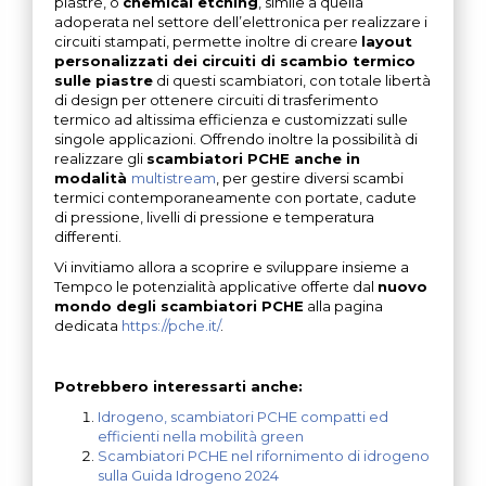
piastre, o
chemical etching
, simile a quella
adoperata nel settore dell’elettronica per realizzare i
circuiti stampati, permette inoltre di creare
layout
personalizzati dei circuiti di scambio termico
sulle piastre
di questi scambiatori, con totale libertà
di design per ottenere circuiti di trasferimento
termico ad altissima efficienza e customizzati sulle
singole applicazioni. Offrendo inoltre la possibilità di
realizzare gli
scambiatori PCHE anche in
modalità
multistream
, per gestire diversi scambi
termici contemporaneamente con portate, cadute
di pressione, livelli di pressione e temperatura
differenti.
Vi invitiamo allora a scoprire e sviluppare insieme a
Tempco le potenzialità applicative offerte dal
nuovo
mondo degli scambiatori PCHE
alla pagina
dedicata
https://pche.it/
.
Potrebbero interessarti anche:
Idrogeno, scambiatori PCHE compatti ed
efficienti nella mobilità green
Scambiatori PCHE nel rifornimento di idrogeno
sulla Guida Idrogeno 2024