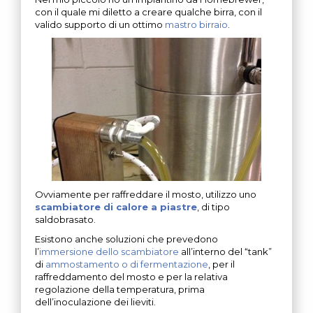
con il quale mi diletto a creare qualche birra, con il
valido supporto di un ottimo
mastro birraio
.
Ovviamente per raffreddare il mosto, utilizzo uno
scambiatore di calore a piastre
, di tipo
saldobrasato.
Esistono anche soluzioni che prevedono
l’
immersione dello scambiatore
all’interno del “tank”
di
ammostamento o di fermentazione
, per il
raffreddamento del mosto e per la relativa
regolazione della temperatura, prima
dell’inoculazione dei lieviti.