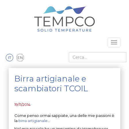
Vai al contenuto principale
Toggle 
Cerca nel sito
Birra artigianale e
scambiatori TCOIL
19/11/2014
Come penso ormai sappiate, una delle mie passioni è
la
birra artigianale
…
Nel mio piccolo ho un impiantino da Homebrewer,