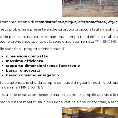
litamente si tratta di
scambiatori aria/acqua, elettroradiatori, dry-c
esto problema è presente anche su gruppi di piccola taglia, negli im
oprio per la loro natura, estremamente compatta ed efficiente, abbia
scono prendendo spunto dalla serie di radiatori remota
TFIN ENGINE
,
llo specifico il progetto tiene conto di:
dimensioni compatte
massima efficienza
rapporto dimensioni / resa favorevole
bassa rumorosità
basso consumo energetico
tte caratteristiche che da sempre contraddistinguono i nostri elettror
lla gamma T FIN ENGINE S.
esta serie di radiatori, richiede una installazione semplificata, viste 
ssono essere montati sia in posizione verticale che orizzontale, a sec