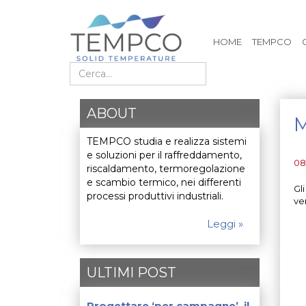
HOME
TEMPCO
Cerca nel sito
ABOUT
M
TEMPCO studia e realizza sistemi
e soluzioni per il raffreddamento,
08
riscaldamento, termoregolazione
e scambio termico, nei differenti
Gl
processi produttivi industriali.
ve
Leggi »
ULTIMI POST
Progettare ‘per campagne’, il