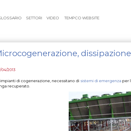
Vai al contenuto principale
GLOSSARIO
SETTORI
VIDEO
TEMPCO WEBSITE
icrocogenerazione, dissipazione 
/04/2013
i impianti di cogenerazione, necessitano di
sistemi di emergenza
per 
nga recuperato.