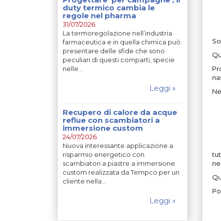
duty termico cambia le
regole nel pharma
31/07/2026
La termoregolazione nell’industria
So
farmaceutica e in quella chimica può
presentare delle sfide che sono
Qu
peculiari di questi comparti, specie
nelle…
Pr
na
Leggi »
Ne
Recupero di calore da acque
reflue con scambiatori a
immersione custom
24/07/2026
Nuova interessante applicazione a
risparmio energetico con
tu
scambiatori a piastre a immersione
ne
custom realizzata da Tempco per un
Qu
cliente nella…
Po
Leggi »