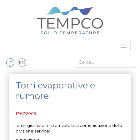
Vai al contenuto principale
Toggle 
Cerca nel sito
Torri evaporative e
rumore
17/07/2009
Ieri in giornata mi è arrivata una comunicazione della
divisione service:
buon giorno,