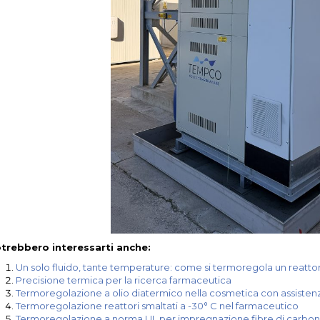
trebbero interessarti anche:
Un solo fluido, tante temperature: come si termoregola un reatt
Precisione termica per la ricerca farmaceutica
Termoregolazione a olio diatermico nella cosmetica con assisten
Termoregolazione reattori smaltati a -30° C nel farmaceutico
Termoregolazione a norma UL per impregnazione fibre di carbon