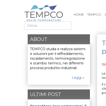
HOME
TEMPCO
Cerca nel sito
ABOUT
T
TEMPCO studia e realizza sistemi
e soluzioni per il raffreddamento,
riscaldamento, termoregolazione
e scambio termico, nei differenti
15
processi produttivi industriali.
Le
Leggi »
re
Il
ch
pr
ULTIMI POST
Progettare ‘per campagne’, il