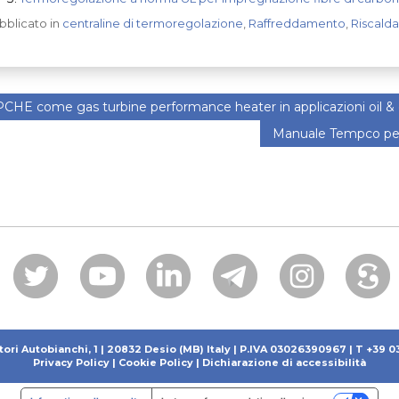
bblicato in
centraline di termoregolazione
,
Raffreddamento
,
Riscald
CHE come gas turbine performance heater in applicazioni oil &
Manuale Tempco per l
tori Autobianchi, 1 | 20832 Desio (MB) Italy | P.IVA 03026390967 | T +39 
Privacy Policy
|
Cookie Policy
|
Dichiarazione di accessibilità