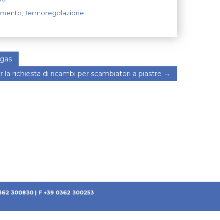
amento
,
Termoregolazione
 gas
a richiesta di ricambi per scambiatori a piastre
→
0362 300830 | F +39 0362 300253