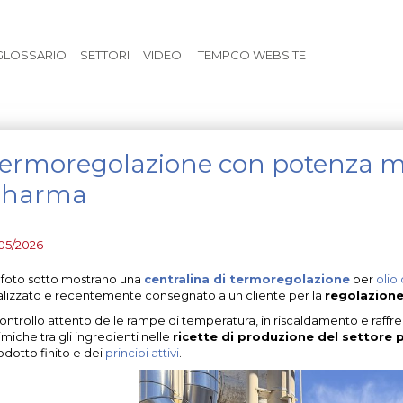
Vai al contenuto principale
GLOSSARIO
SETTORI
VIDEO
TEMPCO WEBSITE
ermoregolazione con potenza m
pharma
/05/2026
 foto sotto mostrano una
centralina di termoregolazione
per
olio
alizzato e recentemente consegnato a un cliente per la
regolazione
 controllo attento delle rampe di temperatura, in riscaldamento e raf
imiche tra gli ingredienti nelle
ricette di produzione del settore
odotto finito e dei
principi attivi
.