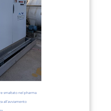
ore smaltato nel pharma
za all’avviamento
io