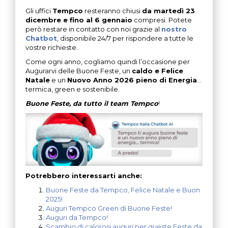
Gli uffici
Tempco
resteranno chiusi
da martedì 23
dicembre e fino al 6 gennaio
compresi. Potete
però restare in contatto con noi grazie al
nostro
Chatbot
, disponibile 24/7 per rispondere a tutte le
vostre richieste.
Come ogni anno, cogliamo quindi l’occasione per
Augurarvi delle Buone Feste, un
caldo e Felice
Natale
e un
Nuovo Anno 2026 pieno di Energia
…
termica, green e sostenibile.
Buone Feste, da tutto il team Tempco
!
Potrebbero interessarti anche:
Buone Feste da Tempco, Felice Natale e Buon
2025!
Auguri Tempco Green di Buone Feste!
Auguri da Tempco!
Scambio di calorosi auguri per queste Feste da