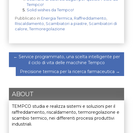
Tempco!
Solid wishes da Tempco!
Pubblicato in
Energia Termica
,
Raffreddamento
,
Riscaldamento
,
Scambiatori a piastre
,
Scambiatori di
calore
,
Termoregolazione
←
Service programmato, una scelta intelligente per
il ciclo di vita delle macchine Tempco
Precisione termica per la ricerca farmaceutica
→
ABOUT
TEMPCO studia e realizza sistemi e soluzioni per il
raffreddamento, riscaldamento, termoregolazione e
scambio termico, nei differenti processi produttivi
industriali.