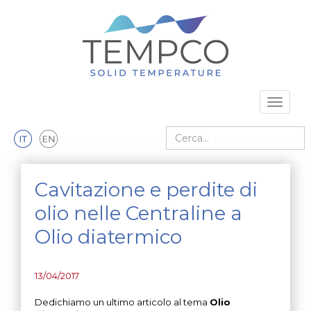
Vai al contenuto principale
Toggle 
Cerca nel sito
Cavitazione e perdite di
olio nelle Centraline a
Olio diatermico
13/04/2017
Dedichiamo un ultimo articolo al tema
Olio