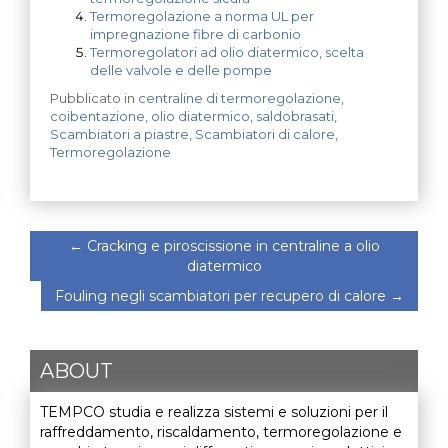
Termoregolazione a norma UL per
impregnazione fibre di carbonio
Termoregolatori ad olio diatermico, scelta
delle valvole e delle pompe
Pubblicato in
centraline di termoregolazione
,
coibentazione
,
olio diatermico
,
saldobrasati
,
Scambiatori a piastre
,
Scambiatori di calore
,
Termoregolazione
←
Cracking e piroscissione in centraline a olio
diatermico
Fouling negli scambiatori per recupero di calore
→
ABOUT
TEMPCO studia e realizza sistemi e soluzioni per il
raffreddamento, riscaldamento, termoregolazione e