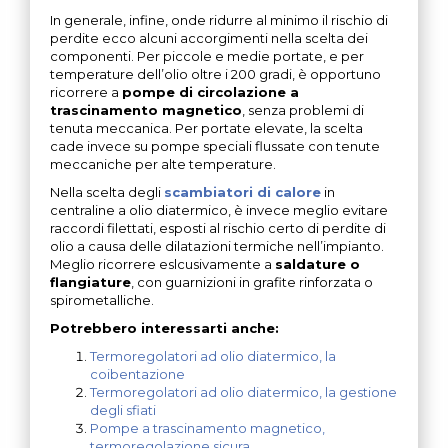
In generale, infine, onde ridurre al minimo il rischio di
perdite ecco alcuni accorgimenti nella scelta dei
componenti. Per piccole e medie portate, e per
temperature dell’olio oltre i 200 gradi, è opportuno
ricorrere a
pompe di circolazione a
trascinamento magnetico
, senza problemi di
tenuta meccanica. Per portate elevate, la scelta
cade invece su pompe speciali flussate con tenute
meccaniche per alte temperature.
Nella scelta degli
scambiatori di calore
in
centraline a olio diatermico, è invece meglio evitare
raccordi filettati, esposti al rischio certo di perdite di
olio a causa delle dilatazioni termiche nell’impianto.
Meglio ricorrere eslcusivamente a
saldature o
flangiature
, con guarnizioni in grafite rinforzata o
spirometalliche.
Potrebbero interessarti anche:
Termoregolatori ad olio diatermico, la
coibentazione
Termoregolatori ad olio diatermico, la gestione
degli sfiati
Pompe a trascinamento magnetico,
termoregolazione sicura