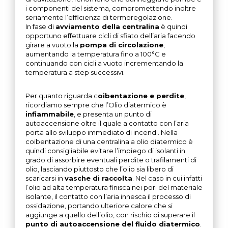
i componenti del sistema, compromettendo inoltre
seriamente l’efficienza di termoregolazione.
In fase di
avviamento della centralina
è quindi
opportuno effettuare cicli di sfiato dell’aria facendo
girare a vuoto la
pompa di circolazione
,
aumentando la temperatura fino a 100°C e
continuando con cicli a vuoto incrementando la
temperatura a step successivi.
Per quanto riguarda c
oibentazione e perdite
,
ricordiamo sempre che l’Olio diatermico è
infiammabile
, e presenta un punto di
autoaccensione oltre il quale a contatto con l’aria
porta allo sviluppo immediato di incendi. Nella
coibentazione di una centralina a olio diatermico è
quindi consigliabile evitare l’impiego di isolanti in
grado di assorbire eventuali perdite o trafilamenti di
olio, lasciando piuttosto che l’olio sia libero di
scaricarsi in
vasche di raccolta
. Nel caso in cui infatti
l’olio ad alta temperatura finisca nei pori del materiale
isolante, il contatto con l’aria innesca il processo di
ossidazione, portando ulteriore calore che si
aggiunge a quello dell’olio, con rischio di superare il
punto di autoaccensione del fluido diatermico
.