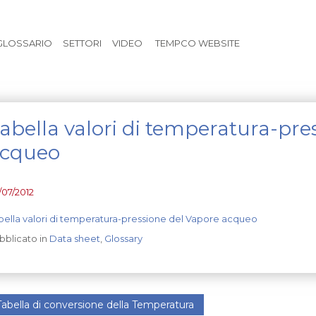
Vai al contenuto principale
GLOSSARIO
SETTORI
VIDEO
TEMPCO WEBSITE
abella valori di temperatura-pre
cqueo
/07/2012
bella valori di temperatura-pressione del Vapore acqueo
bblicato in
Data sheet
,
Glossary
abella di conversione della Temperatura