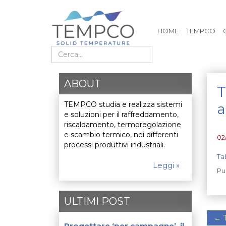
HOME
TEMPCO
Cerca nel sito
ABOUT
T
TEMPCO studia e realizza sistemi
a
e soluzioni per il raffreddamento,
riscaldamento, termoregolazione
e scambio termico, nei differenti
02
processi produttivi industriali.
Ta
Leggi »
Pu
ULTIMI POST
←
T
Progettare ‘per campagne’, il